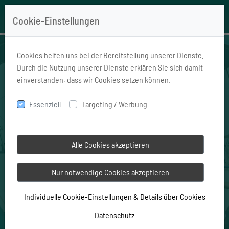
Cookie-Einstellungen
Cookies helfen uns bei der Bereitstellung unserer Dienste.
Rentenversicherung
Durch die Nutzung unserer Dienste erklären Sie sich damit
einverstanden, dass wir Cookies setzen können.
verkaufen statt
Essenziell
Targeting / Werbung
kündigen.
Sicher und seriös mit
Alle Cookies akzeptieren
Cash-LV.
Nur notwendige Cookies akzeptieren
Ankauf ab EUR 1.000,00 Rückkaufswert
Individuelle Cookie-Einstellungen & Details über Cookies
Auszahlung innerhalb von 18 Tagen
Datenschutz
(nach Erhalt der vollständigen Unterlagen)