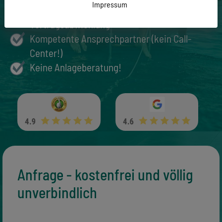
Impressum
Übernahme der kompletten
Vertragsabwicklung
Kompetente Ansprechpartner (kein Call-
Center!)
Keine Anlageberatung!
Anfrage - kostenfrei und völlig
unverbindlich